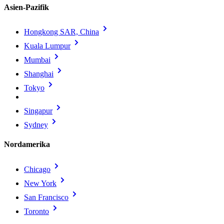
Asien-Pazifik
Hongkong SAR, China
Kuala Lumpur
Mumbai
Shanghai
Tokyo
Singapur
Sydney
Nordamerika
Chicago
New York
San Francisco
Toronto